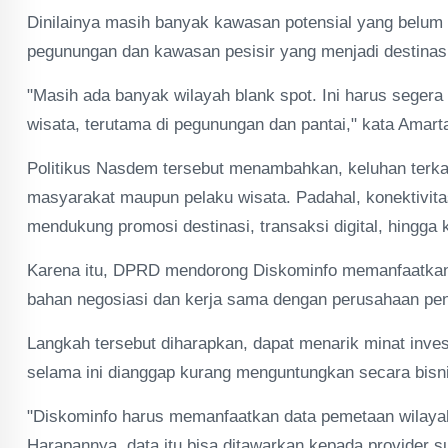
Dinilainya masih banyak kawasan potensial yang belum
pegunungan dan kawasan pesisir yang menjadi destinas
"Masih ada banyak wilayah blank spot. Ini harus segera 
wisata, terutama di pegunungan dan pantai," kata Amart
Politikus Nasdem tersebut menambahkan, keluhan terkai
masyarakat maupun pelaku wisata. Padahal, konektivitas 
mendukung promosi destinasi, transaksi digital, hingg
Karena itu, DPRD mendorong Diskominfo memanfaatkan d
bahan negosiasi dan kerja sama dengan perusahaan pen
Langkah tersebut diharapkan, dapat menarik minat inves
selama ini dianggap kurang menguntungkan secara bisn
"Diskominfo harus memanfaatkan data pemetaan wilayah
Harapannya, data itu bisa ditawarkan kepada provider