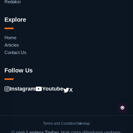
Redaksi
Explore
Home
Articles
Contact Us
Follow Us
Instagram
Youtube
X
Terms and Condition
Sitemap
© oleh
Lentera Today
. Hak cipta dilindungi undang-