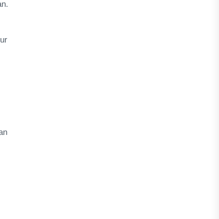
an.
ur
an