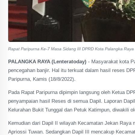
Rapat Paripurna Ke-7 Masa Sidang III DPRD Kota Palangka Raya
PALANGKA RAYA (Lenteratoday)
- Masyarakat kota 
pencegahan banjir. Hal itu terkuat dalam hasil reses 
Paripurna, Kamis (18/8/2022).
Pada Rapat Paripurna dipimpin langsung oleh Ketua DPR
penyampaian hasil Reses di semua Dapil. Laporan Dapil
Kelurahan Bukit Tunggal dan Petuk Katimpun, diwakili o
Kemudian dari Dapil II wilayah Kecamatan Jekan Raya me
Apriossi Tuwan. Sedangkan Dapil III mencakup Kecamat