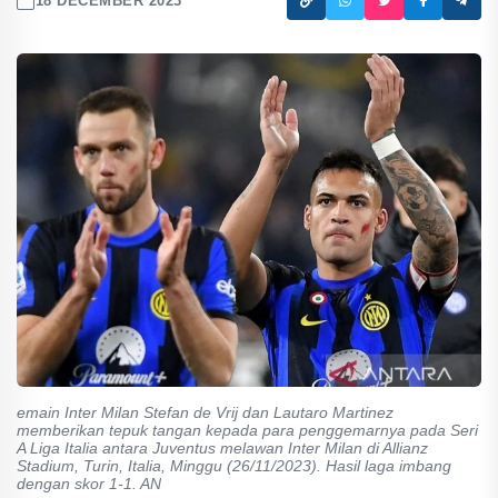
18 DECEMBER 2023
emain Inter Milan Stefan de Vrij dan Lautaro Martinez
memberikan tepuk tangan kepada para penggemarnya pada Seri
A Liga Italia antara Juventus melawan Inter Milan di Allianz
Stadium, Turin, Italia, Minggu (26/11/2023). Hasil laga imbang
dengan skor 1-1. AN