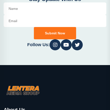
Submit Now
Follow Us:
About Us