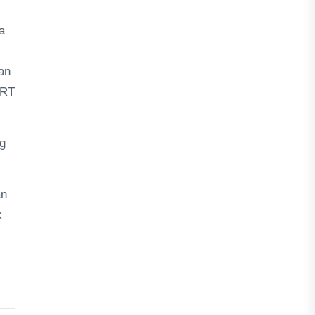
a
an
MRT
g
an
k