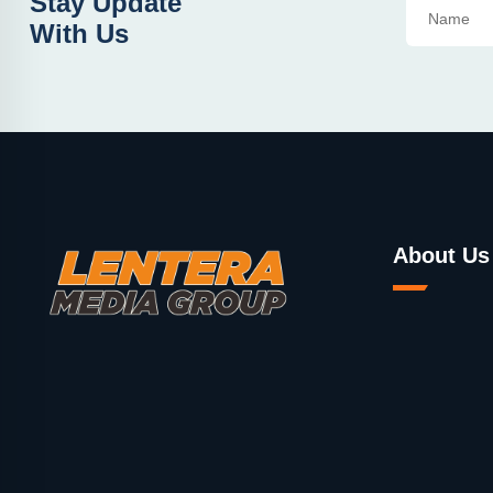
Stay Update
With Us
About Us