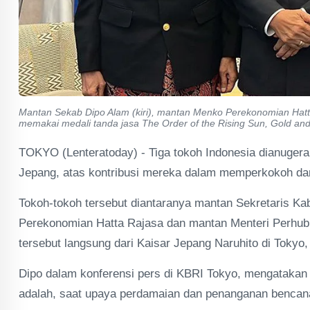
Mantan Sekab Dipo Alam (kiri), mantan Menko Perekonomian Hat
memakai medali tanda jasa The Order of the Rising Sun, Gold and 
TOKYO (Lenteratoday) - Tiga tokoh Indonesia dianugera
Jepang, atas kontribusi mereka dalam memperkokoh d
Tokoh-tokoh tersebut diantaranya mantan Sekretaris Ka
Perekonomian Hatta Rajasa dan mantan Menteri Perhu
tersebut langsung dari Kaisar Jepang Naruhito di Tokyo,
Dipo dalam konferensi pers di KBRI Tokyo, mengatakan 
adalah, saat upaya perdamaian dan penanganan bencana