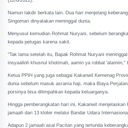
(12/6/2022).
Namun takdir berkata lain. Dua hari menjelang kebera
Singomari dinyatakan meninggal dunia.
Menyusul kemudian Rohmat Nuryani, sebelum berangkat
kepada petugas karena sakit.
"Tak lama setelah itu, Bapak Rohmat Nuryani meninggal
insyaalloh khusnul khotimah, aamin ya robbal 'alamiin,"
Ketua PPIH yang juga sebagai Kakanwil Kemenag Provin
dunia sebelum masuk asrama haji, maka Biaya Perjalanan
porsinya bisa dilimpahkan kepada keluarganya.
Hingga pemberangkatan hari ini, Kakanwil menjelaska
jamaah dari 13 kloter melalui Bandar Udara Internasio
Adapun 2 jamaah asal Pacitan yang tertunda keberangkat