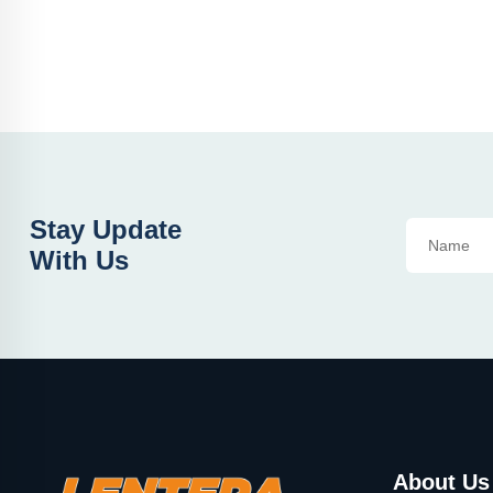
Stay Update
With Us
About Us