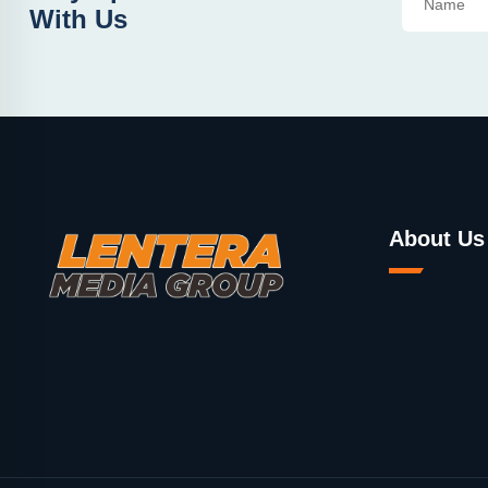
With Us
About Us