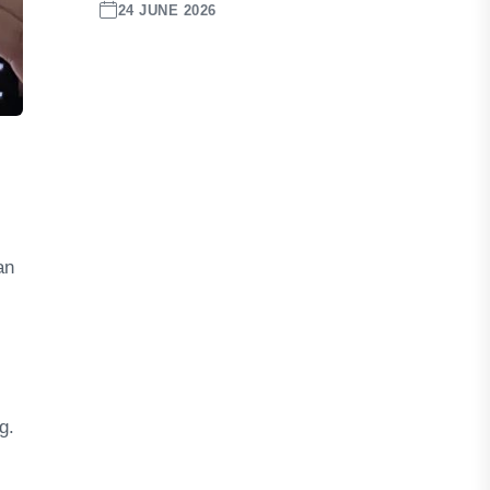
24 JUNE 2026
an
g.