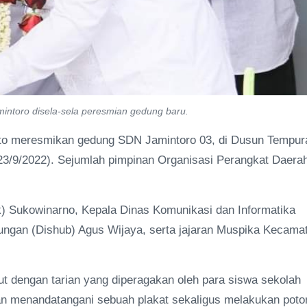
ntoro disela-sela peresmian gedung baru.
to meresmikan gedung SDN Jamintoro 03, di Dusun Tempur
3/9/2022). Sejumlah pimpinan Organisasi Perangkat Daera
ik) Sukowinarno, Kepala Dinas Komunikasi dan Informatika
ungan (Dishub) Agus Wijaya, serta jajaran Muspika Kecama
ut dengan tarian yang diperagakan oleh para siswa sekolah
an menandatangani sebuah plakat sekaligus melakukan poto