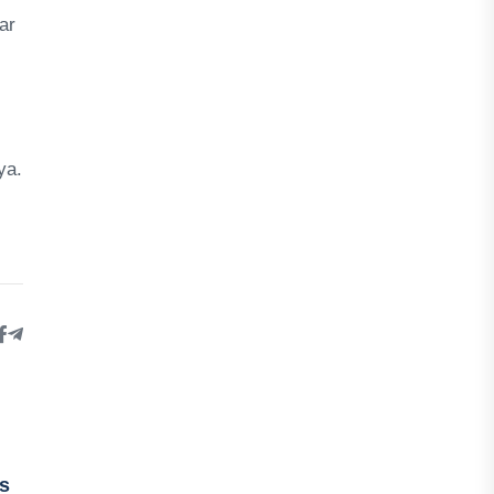
ar
ya.
us