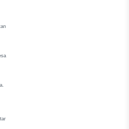
tan
esa
a.
tar