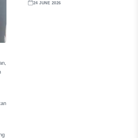
24 JUNE 2026
an,
h
tan
ng