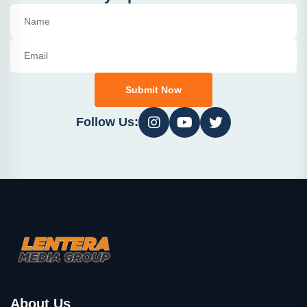
Submit Now
Follow Us:
About Us