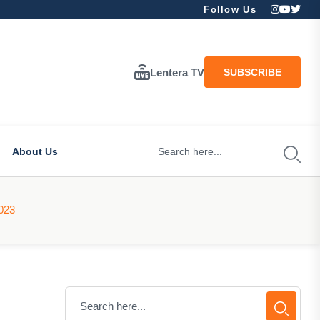
Follow Us
Lentera TV
SUBSCRIBE
About Us
023