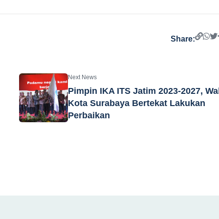
Share:
Next News
Pimpin IKA ITS Jatim 2023-2027, Wal
Kota Surabaya Bertekat Lakukan
Perbaikan