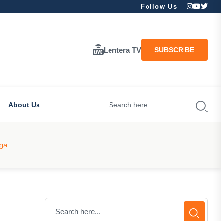
Follow Us
Lentera TV
SUBSCRIBE
About Us
rga