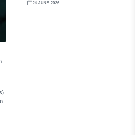
24 JUNE 2026
n
s)
in