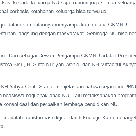
kasi kepada keluarga NU saja, namun juga semua keluarg
al berbasis ketahanan keluarga bisa terwujud.
aquf dalam sambutannya menyampaikan melalui GKMNU,
ntuhan langsung dengan masyarakat. Sehingga NU bisa had
 ini. Dan sebagai Dewan Pengampu GKMNU adalah Preside
fa Bisri, Hj Sinta Nuriyah Wahid, dan KH Miftachul Akhya
 KH Yahya Cholil Staquf menjelaskan bahwa sejauh ini PBN
n beasiswa bagi anak-anak NU. Lalu melaksanakan progra
a konsolidasi dan perbaikan lembaga pendidikan NU.
i adalah transformasi digital dan teknologi. Kami menarge
ya.