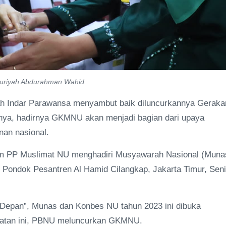
Nuriyah Abdurahman Wahid.
ah Indar Parawansa menyambut baik diluncurkannya Geraka
nya, hadirnya GKMNU akan menjadi bagian dari upaya
nan nasional.
mum PP Muslimat NU menghadiri Musyawarah Nasional (Muna
 Pondok Pesantren Al Hamid Cilangkap, Jakarta Timur, Sen
epan”, Munas dan Konbes NU tahun 2023 ini dibuka
patan ini, PBNU meluncurkan GKMNU.