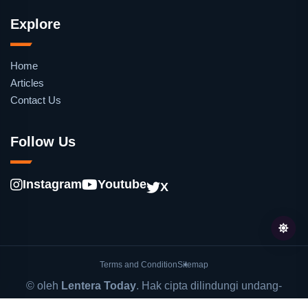
Explore
Home
Articles
Contact Us
Follow Us
Instagram
Youtube
X
Terms and Condition
Sitemap
© oleh
Lentera Today
. Hak cipta dilindungi undang-
undang.