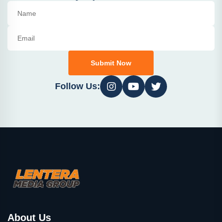
Submit Now
Follow Us:
About Us