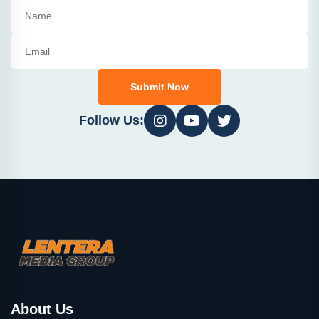
Submit Now
Follow Us:
About Us