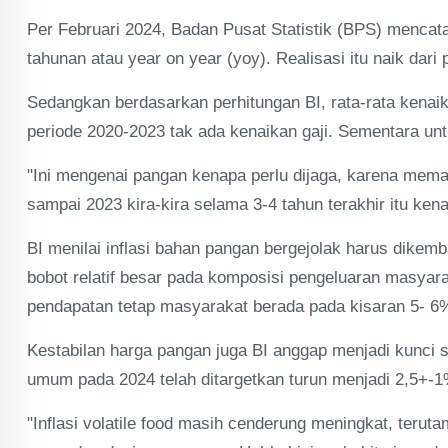
Per Februari 2024, Badan Pusat Statistik (BPS) mencatat
tahunan atau year on year (yoy). Realisasi itu naik dar
Sedangkan berdasarkan perhitungan BI, rata-rata kena
periode 2020-2023 tak ada kenaikan gaji. Sementara un
"Ini mengenai pangan kenapa perlu dijaga, karena meman
sampai 2023 kira-kira selama 3-4 tahun terakhir itu kenai
BI menilai inflasi bahan pangan bergejolak harus dike
bobot relatif besar pada komposisi pengeluaran masyara
pendapatan tetap masyarakat berada pada kisaran 5- 6
Kestabilan harga pangan juga BI anggap menjadi kunci sta
umum pada 2024 telah ditargetkan turun menjadi 2,5+-1%
"Inflasi volatile food masih cenderung meningkat, terut