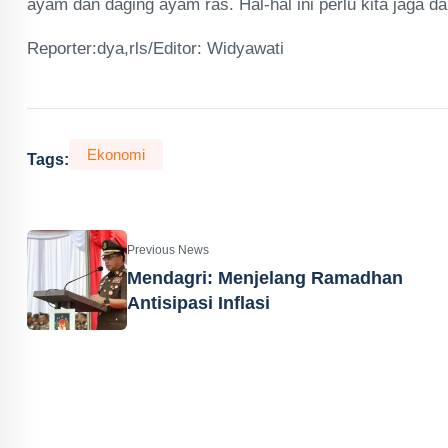
ayam dan daging ayam ras. Hal-hal ini perlu kita jaga da
Reporter:dya,rls/Editor: Widyawati
Ekonomi
Tags:
Previous News
Mendagri: Menjelang Ramadhan
Antisipasi Inflasi