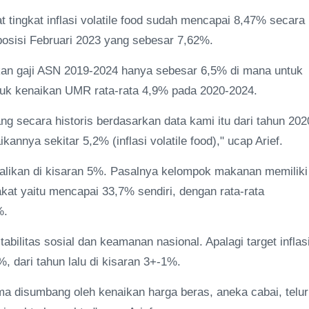
 tingkat inflasi volatile food sudah mencapai 8,47% secara
i posisi Februari 2023 yang sebesar 7,62%.
ikan gaji ASN 2019-2024 hanya sebesar 6,5% di mana untuk
tuk kenaikan UMR rata-rata 4,9% pada 2020-2024.
g secara historis berdasarkan data kami itu dari tahun 202
kannya sekitar 5,2% (inflasi volatile food)," ucap Arief.
mbalikan di kisaran 5%. Pasalnya kelompok makanan memiliki
kat yaitu mencapai 33,7% sendiri, dengan rata-rata
%.
bilitas sosial dan keamanan nasional. Apalagi target inflas
, dari tahun lalu di kisaran 3+-1%.
ama disumbang oleh kenaikan harga beras, aneka cabai, telur