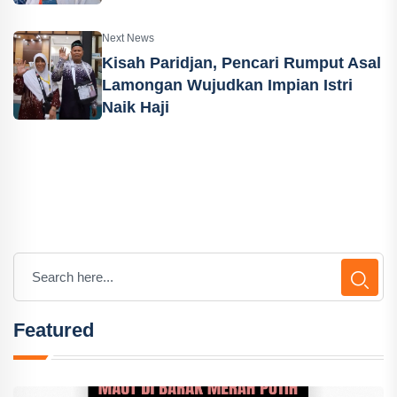
Next News
Kisah Paridjan, Pencari Rumput Asal
Lamongan Wujudkan Impian Istri
Naik Haji
Featured