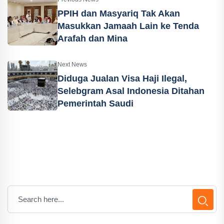
PPIH dan Masyariq Tak Akan
Masukkan Jamaah Lain ke Tenda
Arafah dan Mina
Next News
Diduga Jualan Visa Haji Ilegal,
Selebgram Asal Indonesia Ditahan
Pemerintah Saudi