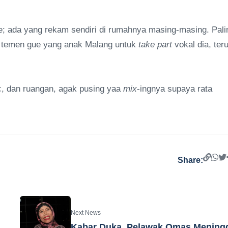
; ada yang rekam sendiri di rumahnya masing-masing. Pali
m temen gue yang anak Malang untuk
take part
vokal dia, ter
ic, dan ruangan, agak pusing yaa
mix
-ingnya supaya rata
Share:
Next News
Kabar Duka, Pelawak Omas Mening