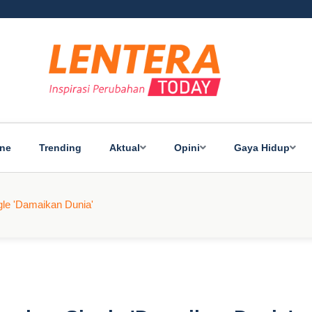
ine
Trending
Aktual
Opini
Gaya Hidup
gle 'Damaikan Dunia'