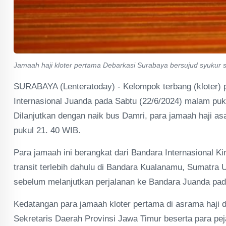
Jamaah haji kloter pertama Debarkasi Surabaya bersujud syukur s
SURABAYA (Lenteratoday) - Kelompok terbang (kloter)
Internasional Juanda pada Sabtu (22/6/2024) malam pukul
Dilanjutkan dengan naik bus Damri, para jamaah haji as
pukul 21. 40 WIB.
Para jamaah ini berangkat dari Bandara Internasional K
transit terlebih dahulu di Bandara Kualanamu, Sumatra 
sebelum melanjutkan perjalanan ke Bandara Juanda pad
Kedatangan para jamaah kloter pertama di asrama haji
Sekretaris Daerah Provinsi Jawa Timur beserta para pe