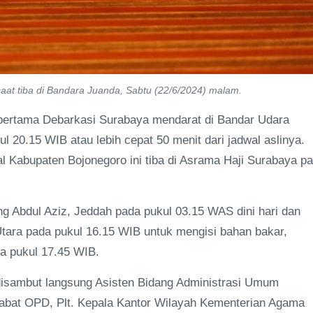
aat tiba di Bandara Juanda, Sabtu (22/6/2024) malam.
 pertama Debarkasi Surabaya mendarat di Bandar Udara
 20.15 WIB atau lebih cepat 50 menit dari jadwal aslinya.
al Kabupaten Bojonegoro ini tiba di Asrama Haji Surabaya p
ing Abdul Aziz, Jeddah pada pukul 03.15 WAS dini hari dan
Utara pada pukul 16.15 WIB untuk mengisi bahan bakar,
a pukul 17.45 WIB.
 disambut langsung Asisten Bidang Administrasi Umum
jabat OPD, Plt. Kepala Kantor Wilayah Kementerian Agama