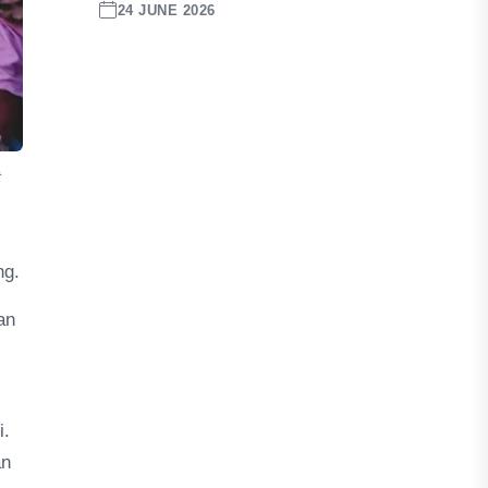
24 JUNE 2026
t
ng.
an
i.
an