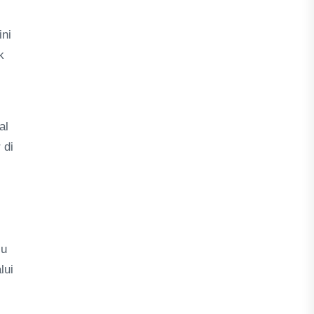
ini
k
al
 di
ju
lui