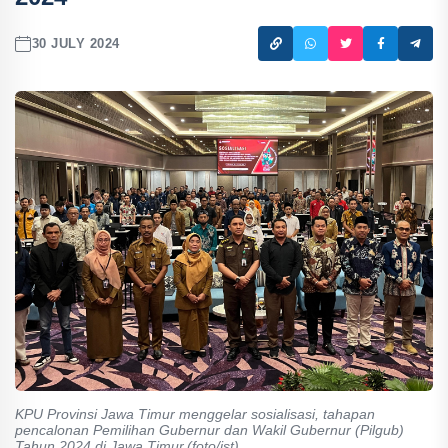
30 JULY 2024
KPU Provinsi Jawa Timur menggelar sosialisasi, tahapan
pencalonan Pemilihan Gubernur dan Wakil Gubernur (Pilgub)
Tahun 2024 di Jawa Timur.(foto/ist)