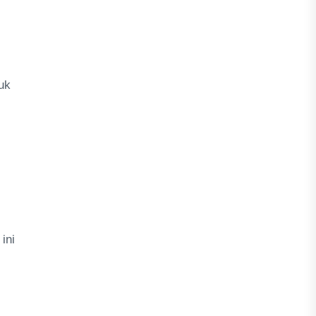
uk
ini