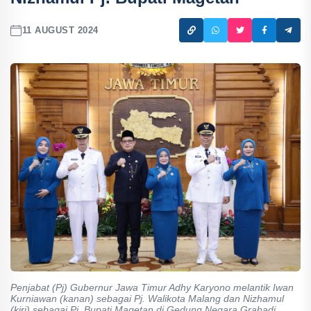
11 AUGUST 2024
Penjabat (Pj) Gubernur Jawa Timur Adhy Karyono melantik Iwan
Kurniawan (kanan) sebagai Pj. Walikota Malang dan Nizhamul
(kiri) sebagai Pj. Bupati Magetan di Gedung Negara Grahadi,