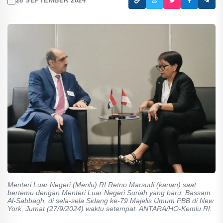
28 SEPTEMBER 2024
Menteri Luar Negeri (Menlu) RI Retno Marsudi (kanan) saat
bertemu dengan Menteri Luar Negeri Suriah yang baru, Bassam
Al-Sabbagh, di sela-sela Sidang ke-79 Majelis Umum PBB di New
York, Jumat (27/9/2024) waktu setempat. ANTARA/HO-Kemlu RI.