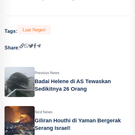
Luar Negeri
Tags:
Share:
Previous News
Badai Helene di AS Tewaskan
Sedikitnya 26 Orang
Next News
Giliran Houthi di Yaman Bergerak
Serang Israel!