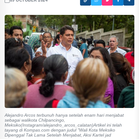
09 OCTOBER 2024
Alejandro Arcos terbunuh hanya setelah enam hari menjabat
sebagai walikota Chilpancingo,
Meksiko(Instagram/alejandro_arcos_calatan)Artikel ini telah
tayang di Kompas.com dengan judul "Wali Kota Meksiko
Dipenggal Tak Lama Setelah Menjabat, Aksi Kartel jad