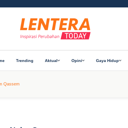
ine
Trending
Aktual
Opini
Gaya Hidup
aim Qassem