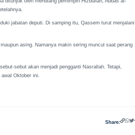
a ditunjuk oleh mendiang pemimpin Hizbullah, Abbas al-
etelahnya.
duki jabatan deputi. Di samping itu, Qassem turut menjalani
l maupun asing. Namanya makin sering muncul saat perang
ut-sebut akan menjadi pengganti Nasrallah. Tetapi,
 awal Oktober ini.
Share: