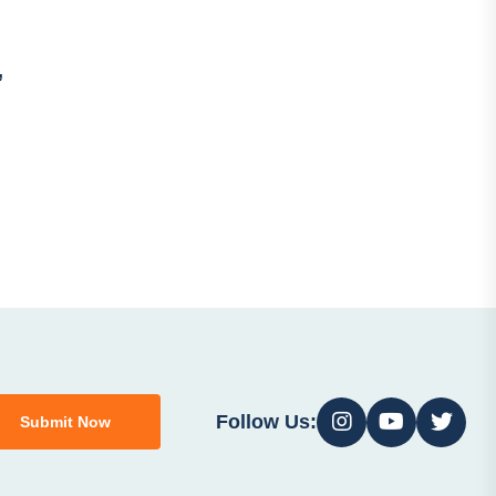
,
Follow Us:
Submit Now