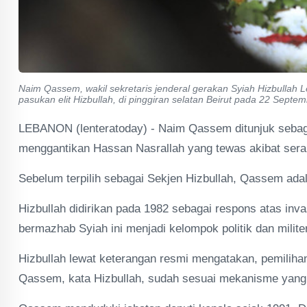
Naim Qassem, wakil sekretaris jenderal gerakan Syiah Hizbullah 
pasukan elit Hizbullah, di pinggiran selatan Beirut pada 22 Septe
LEBANON (lenteratoday) - Naim Qassem ditunjuk sebaga
menggantikan Hassan Nasrallah yang tewas akibat seran
Sebelum terpilih sebagai Sekjen Hizbullah, Qassem adal
Hizbullah didirikan pada 1982 sebagai respons atas inva
bermazhab Syiah ini menjadi kelompok politik dan milit
Hizbullah lewat keterangan resmi mengatakan, pemiliha
Qassem, kata Hizbullah, sudah sesuai mekanisme yang 