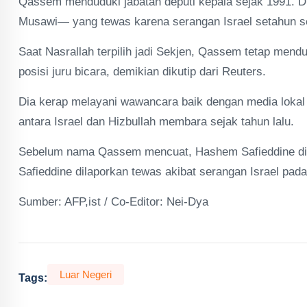
Qassem menduduki jabatan deputi kepala sejak 1991. Di
Musawi— yang tewas karena serangan Israel setahun s
Saat Nasrallah terpilih jadi Sekjen, Qassem tetap mendu
posisi juru bicara, demikian dikutip dari Reuters.
Dia kerap melayani wawancara baik dengan media loka
antara Israel dan Hizbullah membara sejak tahun lalu.
Sebelum nama Qassem mencuat, Hashem Safieddine diseb
Safieddine dilaporkan tewas akibat serangan Israel pada
Sumber: AFP,ist / Co-Editor: Nei-Dya
Luar Negeri
Tags: