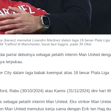
ooy (kanan) memeluk Lisandro Martinez dalam laga 16 besar Piala Liga
d Trafford di Manchester, barat laut Inggris, pada 30 Okto
i partai debutnya sebagai pelatih interim Man United deng
ya terpukau.
r City dalam laga babak keempat alias 16 besar Piala Liga
fford, Rabu (30/10/2024) atau Kamis (31/11/2024) dini hari W
 sebagai pelatih interim Man United. Eks striker Man Unite
men Man United memutus kerja sama dengan Erik ten Hag du