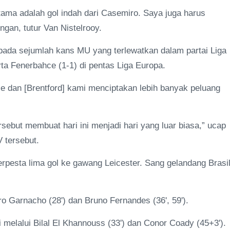
tama adalah gol indah dari Casemiro. Saya juga harus
gan, tutur Van Nistelrooy.
pada sejumlah kans MU yang terlewatkan dalam partai Liga
ta Fenerbahce (1-1) di pentas Liga Europa.
e dan [Brentford] kami menciptakan lebih banyak peluang
sebut membuat hari ini menjadi hari yang luar biasa,” ucap
 tersebut.
pesta lima gol ke gawang Leicester. Sang gelandang Brasi
o Garnacho (28') dan Bruno Fernandes (36', 59').
i melalui Bilal El Khannouss (33') dan Conor Coady (45+3').