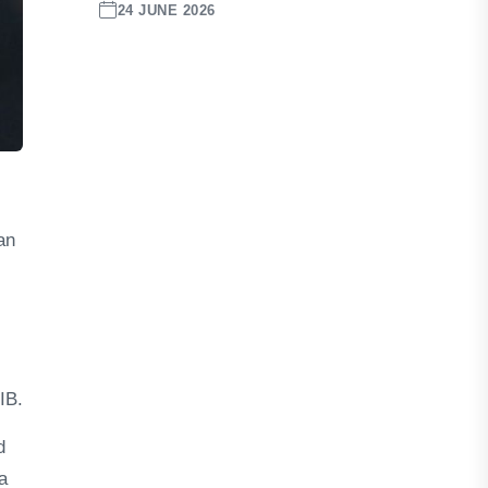
24 JUNE 2026
an
IB.
d
a