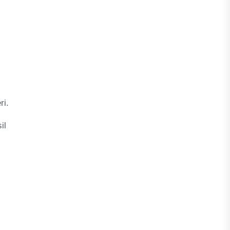
ri.
il