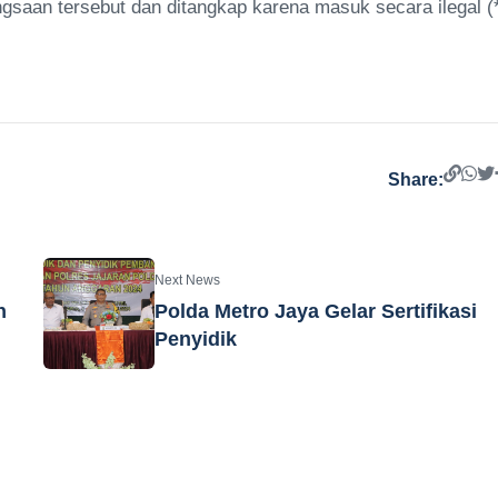
saan tersebut dan ditangkap karena masuk secara ilegal (
Share:
Next News
n
Polda Metro Jaya Gelar Sertifikasi
Penyidik