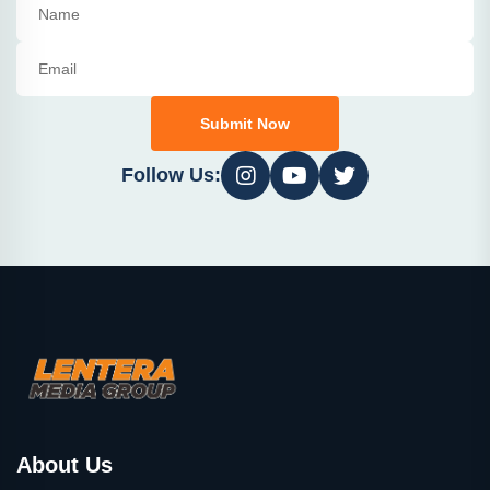
Submit Now
Follow Us:
About Us