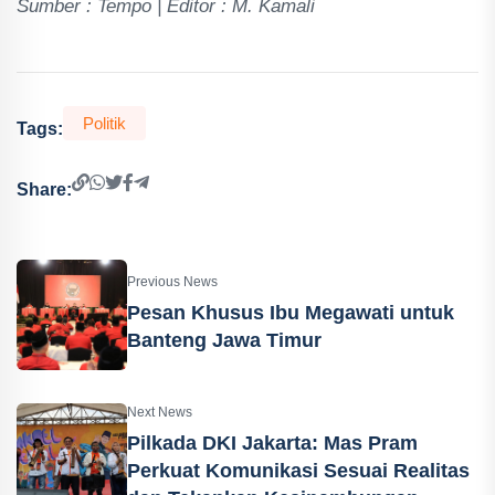
Sumber : Tempo | Editor : M. Kamali
Politik
Tags:
Share:
Previous News
Pesan Khusus Ibu Megawati untuk
Banteng Jawa Timur
Next News
Pilkada DKI Jakarta: Mas Pram
Perkuat Komunikasi Sesuai Realitas