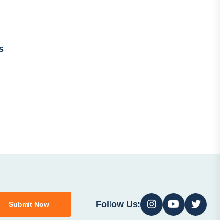
s
Follow Us:
Submit Now