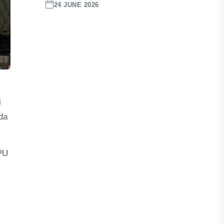
24 JUNE 2026
i
da
PU