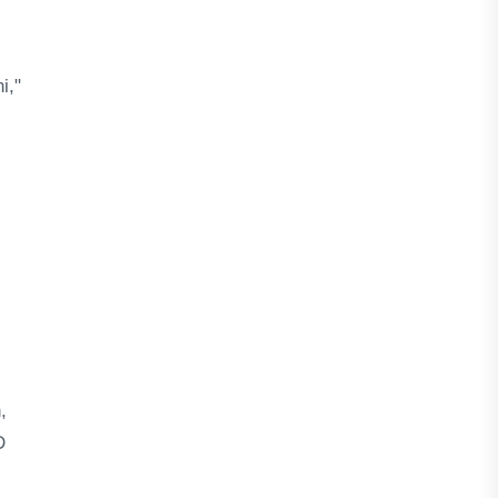
i,"
,
D