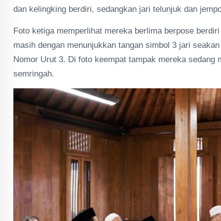
dan kelingking berdiri, sedangkan jari telunjuk dan jem
Foto ketiga memperlihat mereka berlima berpose berdiri
masih dengan menunjukkan tangan simbol 3 jari seaka
Nomor Urut 3. Di foto keempat tampak mereka sedang m
semringah.