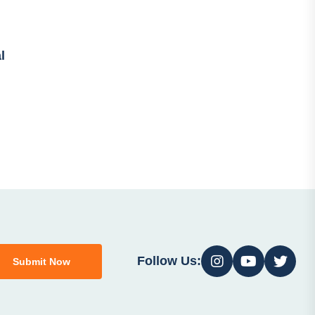
l
Follow Us:
Submit Now