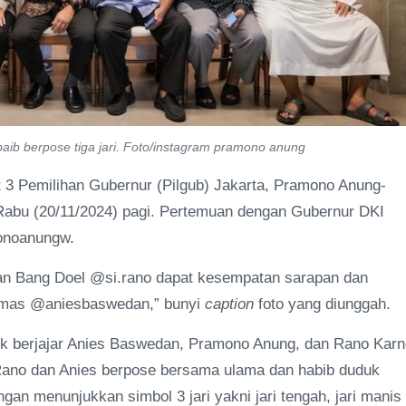
b berpose tiga jari. Foto/instagram pramono anung
3 Pemilihan Gubernur (Pilgub) Jakarta, Pramono Anung-
abu (20/11/2024) pagi. Pertemuan dengan Gubernur DKI
monoanungw.
dan Bang Doel @si.rano dapat kesempatan sarapan dan
n mas @aniesbaswedan,” bunyi
caption
foto yang diunggah.
duk berjajar Anies Baswedan, Pramono Anung, dan Rano Karn
Rano dan Anies berpose bersama ulama dan habib duduk
an menunjukkan simbol 3 jari yakni jari tengah, jari manis