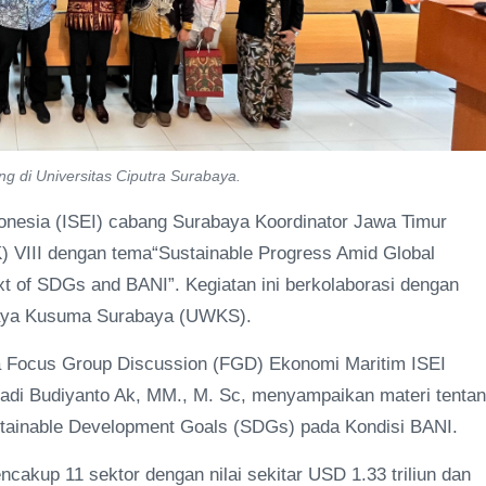
g di Universitas Ciputra Surabaya.
nesia (ISEI) cabang Surabaya Koordinator Jawa Timur
 VIII dengan tema“Sustainable Progress Amid Global
ext of SDGs and BANI”. Kegiatan ini berkolaborasi dengan
ijaya Kusuma Surabaya (UWKS).
ua Focus Group Discussion (FGD) Ekonomi Maritim ISEI
adi Budiyanto Ak, MM., M. Sc, menyampaikan materi tenta
ustainable Development Goals (SDGs) pada Kondisi BANI.
akup 11 sektor dengan nilai sekitar USD 1.33 triliun dan