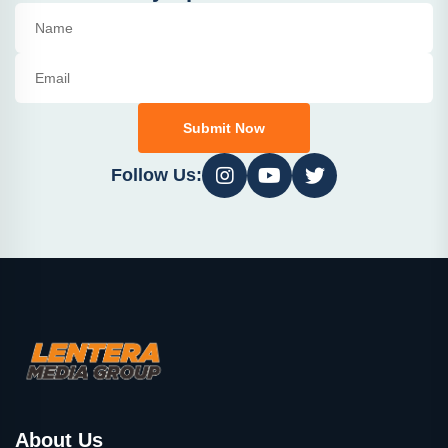
Submit Now
Follow Us:
About Us