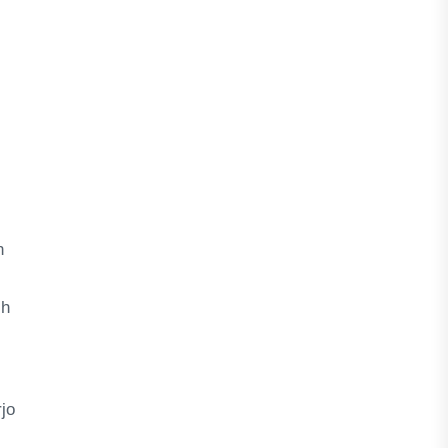
n
ih
jo