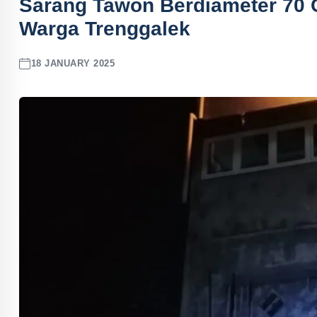
Sarang Tawon Berdiameter 70 
Warga Trenggalek
18 JANUARY 2025