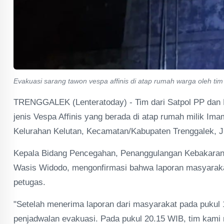
Evakuasi sarang tawon vespa affinis di atap rumah warga oleh ti
TRENGGALEK (Lenteratoday) - Tim dari Satpol PP dan
jenis Vespa Affinis yang berada di atap rumah milik I
Kelurahan Kelutan, Kecamatan/Kabupaten Trenggalek, J
Kepala Bidang Pencegahan, Penanggulangan Kebakaran
Wasis Widodo, mengonfirmasi bahwa laporan masyarakat 
petugas.
"Setelah menerima laporan dari masyarakat pada pukul
penjadwalan evakuasi. Pada pukul 20.15 WIB, tim kami 