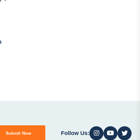
n
Follow Us:
Submit Now