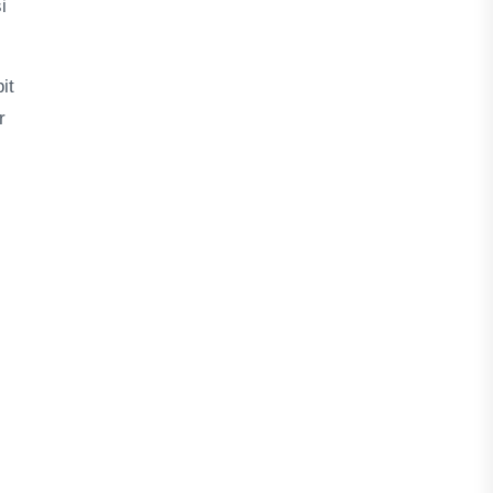
i
it
r