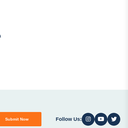
a
Follow Us:
Submit Now