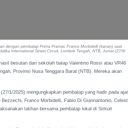
tan dengan pembalap Prima Pramac Franco Morbidelli (kanan) saat
lika International Street Circuit, Lombok Tengah, NTB, Jumat (27/9/
il besutan dari sekolah balap Valentino Rossi atau VR46
engah, Provinsi Nusa Tenggara Barat (NTB). Mereka akan
nin (27/1/2025) mengungkapkan pembalap yang hadir pada aja
 Bezzechi, Franco Morbidelli, Fabio Di Giannantonio, Celest
laksanakan latihan bersama pembalap lokal di Sirkuit