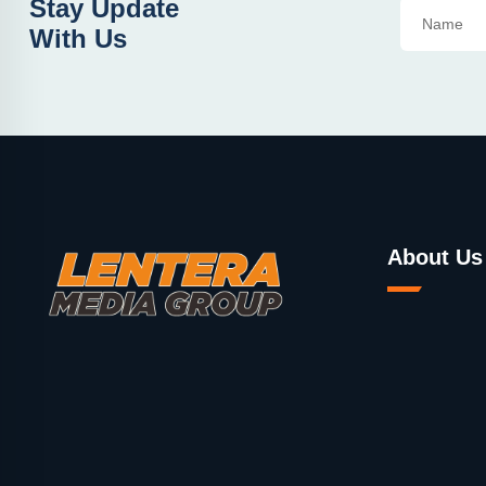
Stay Update
With Us
About Us