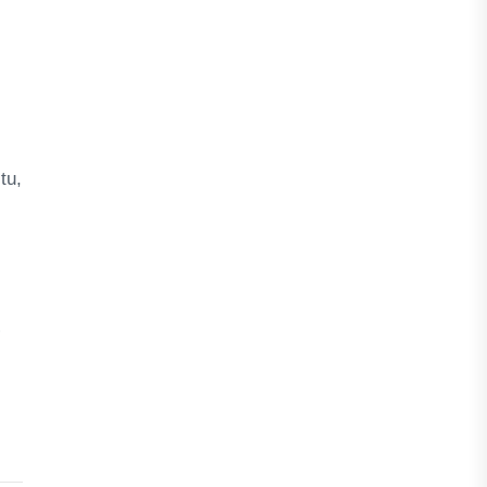
tu,
”