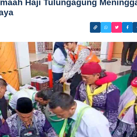
amaah Haji Tulungagung Meningg
baya