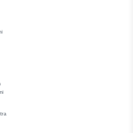
mi
a
ni
tra