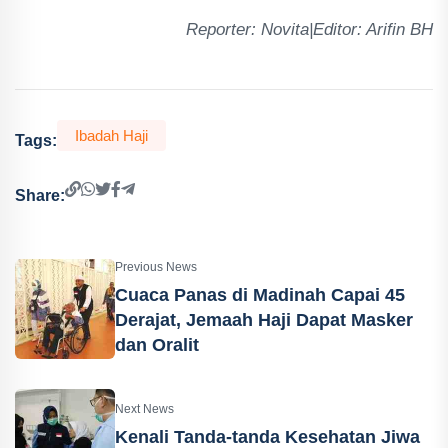
Reporter: Novita|Editor: Arifin BH
Ibadah Haji
Tags:
Share:
Previous News
Cuaca Panas di Madinah Capai 45
Derajat, Jemaah Haji Dapat Masker
dan Oralit
Next News
Kenali Tanda-tanda Kesehatan Jiwa