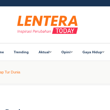
ine
Trending
Aktual
Opini
Gaya Hidup
iap Tur Dunia