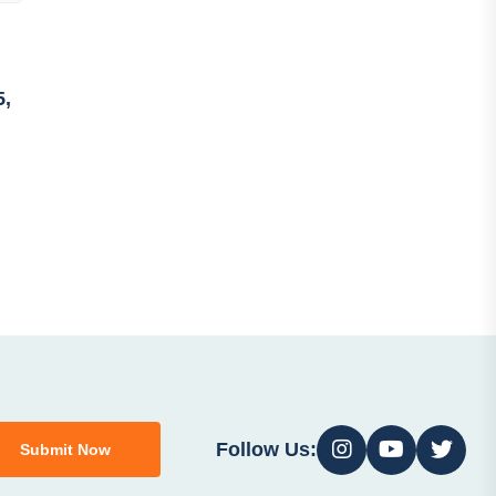
5,
Follow Us:
Submit Now