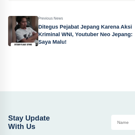
Previous News
Ditegus Pejabat Jepang Karena Aksi
Kriminal WNI, Youtuber Neo Jepang:
Saya Malu!
Stay Update
With Us