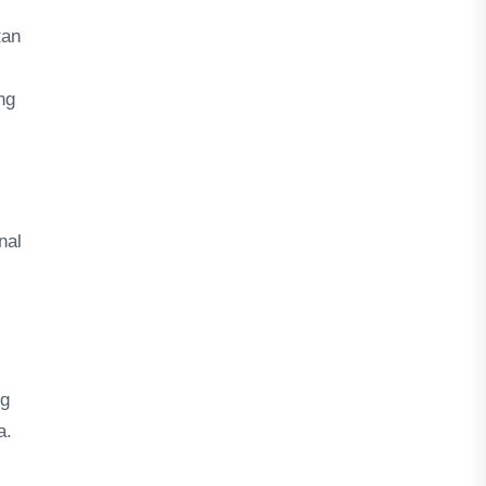
tan
ng
nal
ng
a.