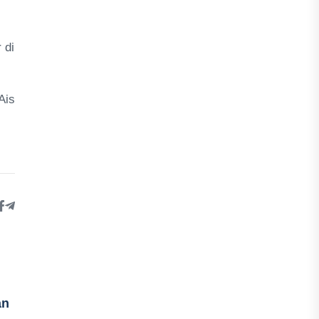
 di
Ais
P
an