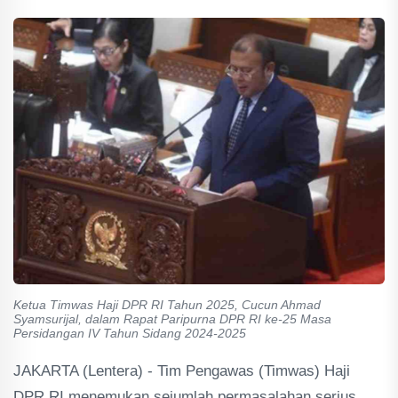
Ketua Timwas Haji DPR RI Tahun 2025, Cucun Ahmad
Syamsurijal, dalam Rapat Paripurna DPR RI ke-25 Masa
Persidangan IV Tahun Sidang 2024-2025
JAKARTA (Lentera) - Tim Pengawas (Timwas) Haji
DPR RI menemukan sejumlah permasalahan serius