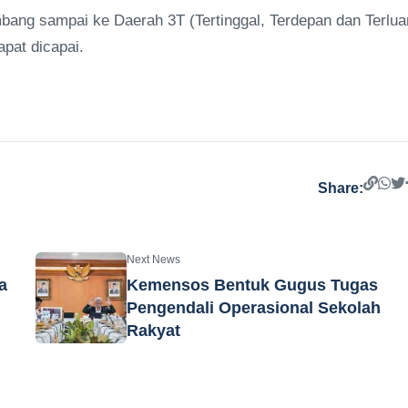
embang sampai ke Daerah 3T (Tertinggal, Terdepan dan Terluar
apat dicapai.
Share:
Next News
a
Kemensos Bentuk Gugus Tugas
Pengendali Operasional Sekolah
Rakyat