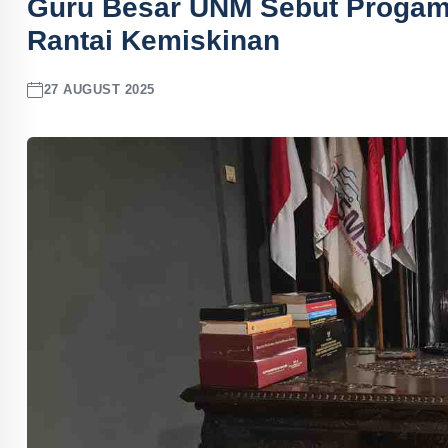
Guru Besar UNM Sebut Progam
Rantai Kemiskinan
27 AUGUST 2025