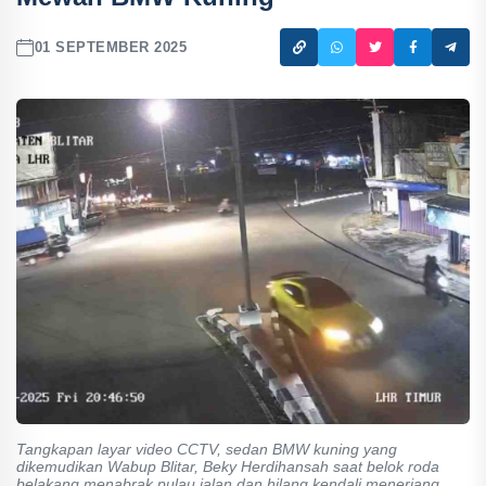
01 SEPTEMBER 2025
Tangkapan layar video CCTV, sedan BMW kuning yang
dikemudikan Wabup Blitar, Beky Herdihansah saat belok roda
belakang menabrak pulau jalan dan hilang kendali menerjang