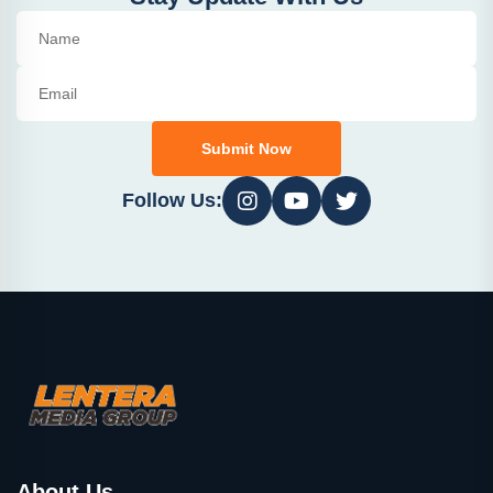
Submit Now
Follow Us:
About Us