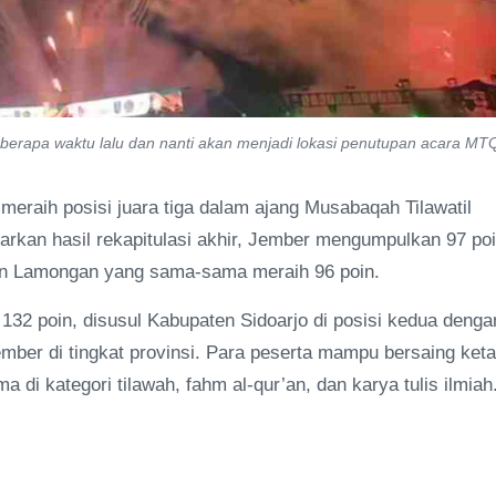
erapa waktu lalu dan nanti akan menjadi lokasi penutupan acara MT
eraih posisi juara tiga dalam ajang Musabaqah Tilawatil
arkan hasil rekapitulasi akhir, Jember mengumpulkan 97 poi
ten Lamongan yang sama-sama meraih 96 poin.
 132 poin, disusul Kabupaten Sidoarjo di posisi kedua denga
ember di tingkat provinsi. Para peserta mampu bersaing keta
a di kategori tilawah, fahm al-qur’an, dan karya tulis ilmiah