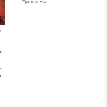
24 JUNE 2026
Q
n,
n
t
.