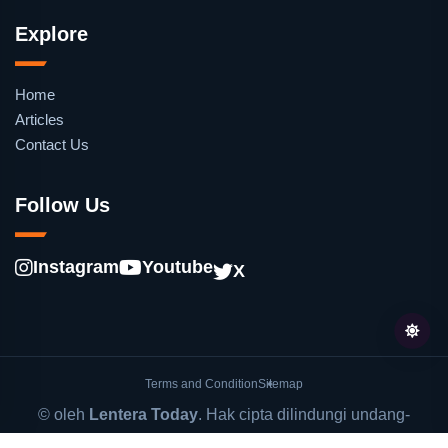
Explore
Home
Articles
Contact Us
Follow Us
Instagram
Youtube
X
Terms and Condition
Sitemap
© oleh
Lentera Today
. Hak cipta dilindungi undang-
undang.