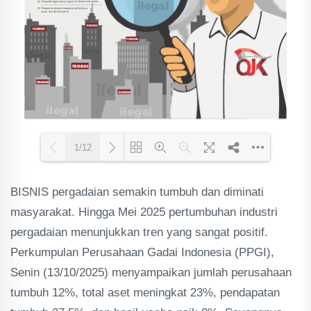
1/12
BISNIS pergadaian semakin tumbuh dan diminati
Loading PDF 36% ...
masyarakat. Hingga Mei 2025 pertumbuhan industri
pergadaian menunjukkan tren yang sangat positif.
Perkumpulan Perusahaan Gadai Indonesia (PPGI),
Senin (13/10/2025) menyampaikan jumlah perusahaan
tumbuh 12%, total aset meningkat 23%, pendapatan