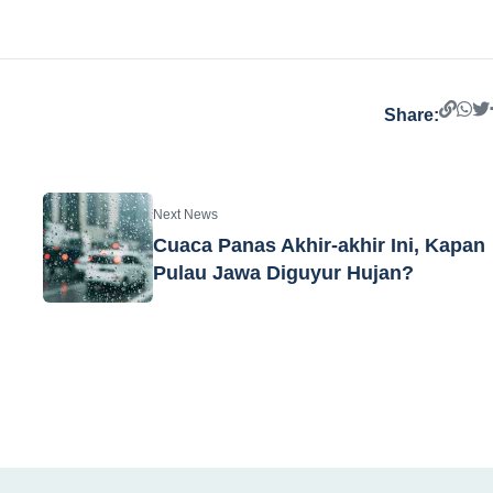
Share:
Next News
Cuaca Panas Akhir-akhir Ini, Kapan
Pulau Jawa Diguyur Hujan?