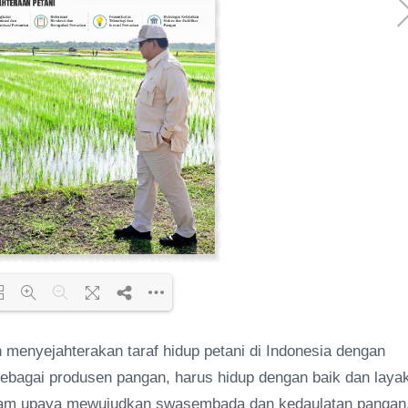
 menyejahterakan taraf hidup petani di Indonesia dengan
ding PDF 52% ...
ebagai produsen pangan, harus hidup dengan baik dan laya
alam upaya mewujudkan swasembada dan kedaulatan pangan