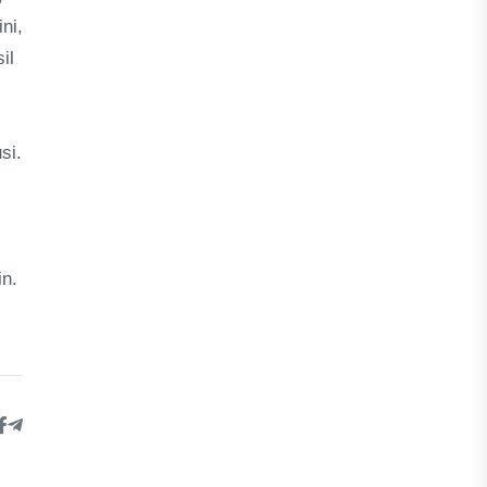
ni,
il
si.
in.