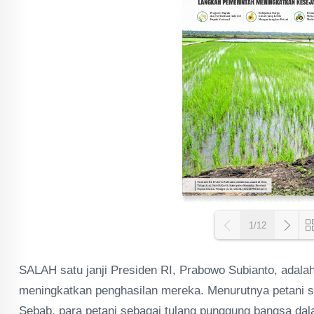
1/12
SALAH satu janji Presiden RI, Prabowo Subianto, adalah
Loa
meningkatkan penghasilan mereka. Menurutnya petani s
Sebab, para petani sebagai tulang punggung bangsa d