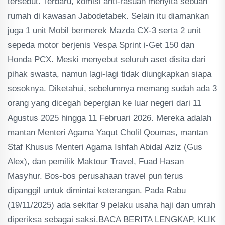
tersebut. Terbaru, komisi anti-rasuah menyita sebuah
rumah di kawasan Jabodetabek. Selain itu diamankan
juga 1 unit Mobil bermerek Mazda CX-3 serta 2 unit
sepeda motor berjenis Vespa Sprint i-Get 150 dan
Honda PCX. Meski menyebut seluruh aset disita dari
pihak swasta, namun lagi-lagi tidak diungkapkan siapa
sosoknya. Diketahui, sebelumnya memang sudah ada 3
orang yang dicegah bepergian ke luar negeri dari 11
Agustus 2025 hingga 11 Februari 2026. Mereka adalah
mantan Menteri Agama Yaqut Cholil Qoumas, mantan
Staf Khusus Menteri Agama Ishfah Abidal Aziz (Gus
Alex), dan pemilik Maktour Travel, Fuad Hasan
Masyhur. Bos-bos perusahaan travel pun terus
dipanggil untuk dimintai keterangan. Pada Rabu
(19/11/2025) ada sekitar 9 pelaku usaha haji dan umrah
diperiksa sebagai saksi.BACA BERITA LENGKAP, KLIK